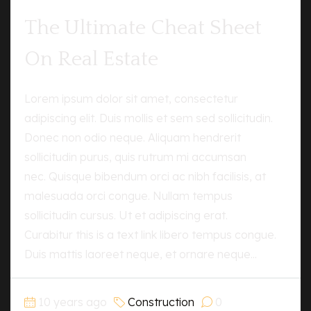
The Ultimate Cheat Sheet
On Real Estate
Lorem ipsum dolor sit amet, consectetur
adipiscing elit. Duis mollis et sem sed sollicitudin.
Donec non odio neque. Aliquam hendrerit
sollicitudin purus, quis rutrum mi accumsan
nec. Quisque bibendum orci ac nibh facilisis, at
malesuada orci congue. Nullam tempus
sollicitudin cursus. Ut et adipiscing erat.
Curabitur this is a text link libero tempus congue.
Duis mattis laoreet neque, et ornare neque...
10 years ago
Construction
0