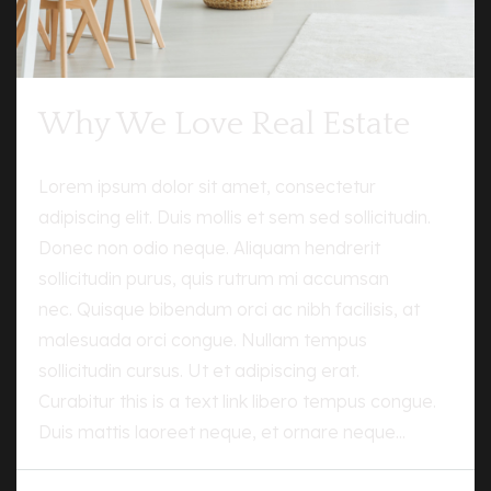
Why We Love Real Estate
Lorem ipsum dolor sit amet, consectetur
adipiscing elit. Duis mollis et sem sed sollicitudin.
Donec non odio neque. Aliquam hendrerit
sollicitudin purus, quis rutrum mi accumsan
nec. Quisque bibendum orci ac nibh facilisis, at
malesuada orci congue. Nullam tempus
sollicitudin cursus. Ut et adipiscing erat.
Curabitur this is a text link libero tempus congue.
Duis mattis laoreet neque, et ornare neque...