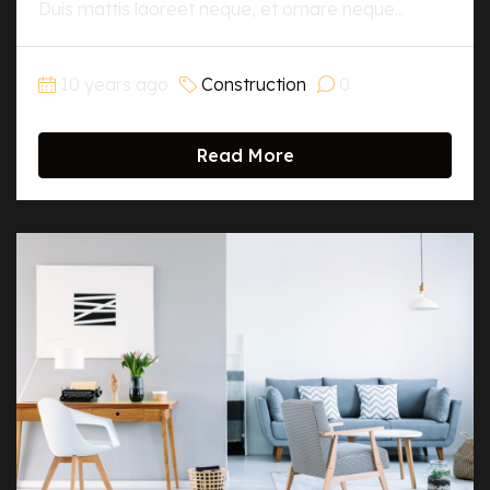
Duis mattis laoreet neque, et ornare neque...
10 years ago
Construction
0
Read More