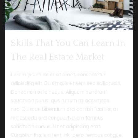
Skills That You Can Learn In
The Real Estate Market
Lorem ipsum dolor sit amet, consectetur
adipiscing elit. Duis mollis et sem sed sollicitudin.
Donec non odio neque. Aliquam hendrerit
sollicitudin purus, quis rutrum mi accumsan
nec. Quisque bibendum orci ac nibh facilisis, at
malesuada orci congue. Nullam tempus
sollicitudin cursus. Ut et adipiscing erat.
Curabitur this is a text link libero tempus congue.