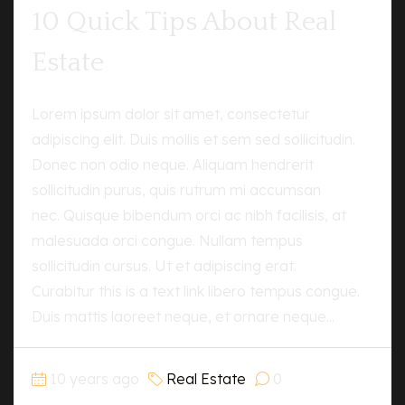
10 Quick Tips About Real
Estate
Lorem ipsum dolor sit amet, consectetur
adipiscing elit. Duis mollis et sem sed sollicitudin.
Donec non odio neque. Aliquam hendrerit
sollicitudin purus, quis rutrum mi accumsan
nec. Quisque bibendum orci ac nibh facilisis, at
malesuada orci congue. Nullam tempus
sollicitudin cursus. Ut et adipiscing erat.
Curabitur this is a text link libero tempus congue.
Duis mattis laoreet neque, et ornare neque...
10 years ago
Real Estate
0