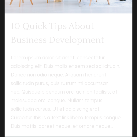
10 Quick Tips About
Business Development
Lorem ipsum dolor sit amet, consectetur
adipiscing elit. Duis mollis et sem sed sollicitudin.
Donec non odio neque. Aliquam hendrerit
sollicitudin purus, quis rutrum mi accumsan
nec. Quisque bibendum orci ac nibh facilisis, at
malesuada orci congue. Nullam tempus
sollicitudin cursus. Ut et adipiscing erat.
Curabitur this is a text link libero tempus congue.
Duis mattis laoreet neque, et ornare neque...