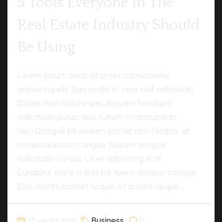
5 Tools Everyone In The
Real Estate Industry Should
Be Using
Lorem ipsum dolor sit amet, consectetur
adipiscing elit. Duis mollis et sem sed sollicitudin.
Donec non odio neque. Aliquam hendrerit
sollicitudin purus, quis rutrum mi accumsan
nec. Quisque bibendum orci ac nibh facilisis, at
malesuada orci congue. Nullam tempus
sollicitudin cursus. Ut et adipiscing erat.
Curabitur this is a text link libero tempus congue.
Duis mattis laoreet neque, et ornare neque...
10 years ago
Business
0