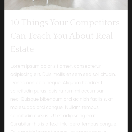
10 Things Your Competitors
Can Teach You About Real
Estate
Lorem ipsum dolor sit amet, consectetur
adipiscing elit. Duis mollis et sem sed sollicitudin.
Donec non odio neque. Aliquam hendrerit
sollicitudin purus, quis rutrum mi accumsan
nec. Quisque bibendum orci ac nibh facilisis, at
malesuada orci congue. Nullam tempus
sollicitudin cursus. Ut et adipiscing erat.
Curabitur this is a text link libero tempus congue.