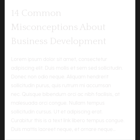
14 Common
Misconceptions About
Business Development
Lorem ipsum dolor sit amet, consectetur
adipiscing elit. Duis mollis et sem sed sollicitudin.
Donec non odio neque. Aliquam hendrerit
sollicitudin purus, quis rutrum mi accumsan
nec. Quisque bibendum orci ac nibh facilisis, at
malesuada orci congue. Nullam tempus
sollicitudin cursus. Ut et adipiscing erat.
Curabitur this is a text link libero tempus congue.
Duis mattis laoreet neque, et ornare neque...