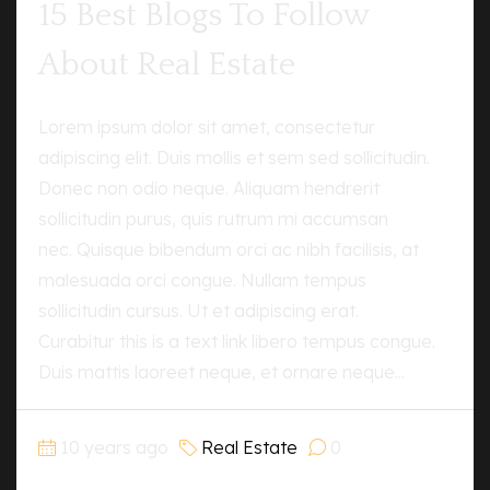
15 Best Blogs To Follow
About Real Estate
Lorem ipsum dolor sit amet, consectetur
adipiscing elit. Duis mollis et sem sed sollicitudin.
Donec non odio neque. Aliquam hendrerit
sollicitudin purus, quis rutrum mi accumsan
nec. Quisque bibendum orci ac nibh facilisis, at
malesuada orci congue. Nullam tempus
sollicitudin cursus. Ut et adipiscing erat.
Curabitur this is a text link libero tempus congue.
Duis mattis laoreet neque, et ornare neque...
10 years ago
Real Estate
0