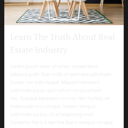
Learn The Truth About Real
Estate Industry
Lorem ipsum dolor sit amet, consectetur
adipiscing elit. Duis mollis et sem sed sollicitudin.
Donec non odio neque. Aliquam hendrerit
sollicitudin purus, quis rutrum mi accumsan
nec. Quisque bibendum orci ac nibh facilisis, at
malesuada orci congue. Nullam tempus
sollicitudin cursus. Ut et adipiscing erat.
Curabitur this is a text link libero tempus congue.