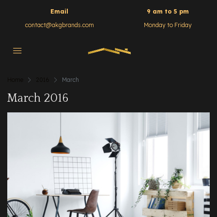
Email
9 am to 5 pm
contact@akgbrands.com
Monday to Friday
Home
2016
March
March 2016